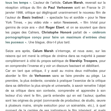
. L’auteur de l’article,
, revenait sur la
tous les temps »
Calum Marsh
réception critique du film de
sorti en France le 21
Paul Verhoeven
janvier 1998, critique qui déglinguait unanimement le nouveau film de
l’auteur de
: « spectacle fou et sordide » pour le New
Basic Instinct
York Times, « jeu vidéo vide » selon Newsweek, « film trivial pour
gamins de onze ans » dixit
, et on se souvient que dans
Roger Ebert
les pages des Cahiers,
parlait de
Christophe Honoré
« cédérom
pornographique conçu pour faire un maximum d’entrées chez
. Une blague, dira-t-il plus tard.
les puceaux »
Seize ans après,
s’interroge, et nous avec, sur les
Calum Marsh
raisons qui ont mené la critique de cinéma dans sa majorité à passer
complètement à côté du propos satirique de
, pour
Starship Troopers
en comprendre l’inverse et y voir un discours fascisant et débilitant.
Car en tant que critique, il y avait au moins deux méthodes pour
aborder le film de
sans se faire prendre au piège. La
Verhoeven
première, la plus évidente, consiste à pratiquer l’exercice de la critique
dans sa définition la plus simple et universelle, à savoir remettre l’objet
de sa critique dans son contexte, comprendre et apprendre à son
lecteur d’où vient le film, par-là entendre qui en est l’auteur, quelles
sont les origines du projet (commande de producteur, de studio, œuvre
à plusieurs mains, simple exécution pour un scénariste, etc.), à quel
moment de la carrière de ses instigateurs le film intervient, et quels