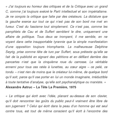
« J’ai toujours eu horreur des critiques et de la Critique avec un grand
C, comme j’ai toujours exécré le Parti intellectuel et son impérialisme.
Je ne conçois la critique que faite par des créateurs. La dictature que
la gauche exerce sur tout ce qui n’est pas de son bord me met en
fureur. C’est du fascisme tout simplement. Ce n’est pas, comme les
pamphlets de Cau et de Suffert semblent le dire, uniquement une
affaire de politique. Tous deux se trompent, il me semble, en ne
voyant dans cette insupportable tyrannie que la simple manifestation
d’une opposition toujours triomphante. La malheureuse Delphine
Seyrig, prise comme tête de turc par Suffert, sous prétexte qu’elle se
fait de la publicité en signant des pétitions et en défilant derrière des
pancartes n’est que la cinquième roue du carrosse. Le véritable
ennemi pour tous ces ratés à lunettes, au cœur aigre – ce pelé, ce
tondu – n’est rien de moins que le créateur lui-même, de quelque bord
qu’il soit, parce qu’il ose porter en lui un monde imaginaire, irréductible
à toute tentative d’analyse, qu’elle soit psychanalytique ou marxiste. »
Alexandre Astruc – La Tête La Première, 1975
« Le critique qui écrit avec l’idée, planant au-dessus de son clavier,
qu’il doit rencontrer les goûts du public peut-il vraiment être libre de
son jugement ? Celui qui écrit dans la peau d’un homme qui est seul
contre tous, est tout de même conscient qu’il écrit à l’encontre des