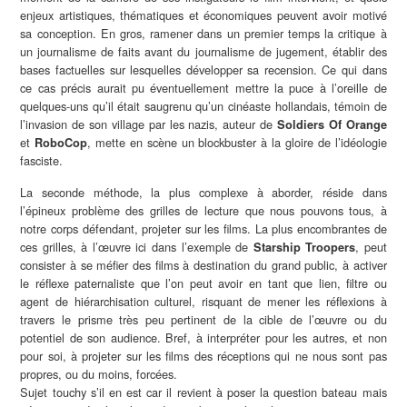
enjeux artistiques, thématiques et économiques peuvent avoir motivé
sa conception. En gros, ramener dans un premier temps la critique à
un journalisme de faits avant du journalisme de jugement, établir des
bases factuelles sur lesquelles développer sa recension. Ce qui dans
ce cas précis aurait pu éventuellement mettre la puce à l’oreille de
quelques-uns qu’il était saugrenu qu’un cinéaste hollandais, témoin de
l’invasion de son village par les nazis, auteur de
Soldiers Of Orange
et
, mette en scène un blockbuster à la gloire de l’idéologie
RoboCop
fasciste.
La seconde méthode, la plus complexe à aborder, réside dans
l’épineux problème des grilles de lecture que nous pouvons tous, à
notre corps défendant, projeter sur les films. La plus encombrantes de
ces grilles, à l’œuvre ici dans l’exemple de
, peut
Starship Troopers
consister à se méfier des films à destination du grand public, à activer
le réflexe paternaliste que l’on peut avoir en tant que lien, filtre ou
agent de hiérarchisation culturel, risquant de mener les réflexions à
travers le prisme très peu pertinent de la cible de l’œuvre ou du
potentiel de son audience. Bref, à interpréter pour les autres, et non
pour soi, à projeter sur les films des réceptions qui ne nous sont pas
propres, ou du moins, forcées.
Sujet touchy s’il en est car il revient à poser la question bateau mais