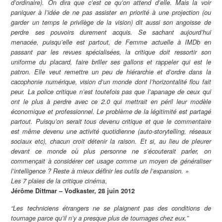
d’ordinaire). On dira que c’est ce qu’on attend d’elle. Mais la voir
paniquer à l’idée de ne pas assister en priorité à une projection (ou
garder un temps le privilège de la vision) dit aussi son angoisse de
perdre ses pouvoirs durement acquis. Se sachant aujourd’hui
menacée, puisqu’elle est partout, de Femme actuelle à IMDb en
passant par les revues spécialisées, la critique doit ressortir son
uniforme du placard, faire briller ses gallons et rappeler qui est le
patron. Elle veut remettre un peu de hiérarchie et d’ordre dans la
cacophonie numérique, vision d’un monde dont l’horizontalité flou fait
peur. La police critique n’est toutefois pas que l’apanage de ceux qui
ont le plus à perdre avec ce 2.0 qui mettrait en péril leur modèle
économique et professionnel. Le problème de la légitimité est partagé
partout. Puisqu’on serait tous devenu critique et que le commentaire
est même devenu une activité quotidienne (auto-storytelling, réseaux
sociaux etc), chacun croit détenir la raison. Et si, au lieu de pleurer
devant ce monde où plus personne ne s’écouterait parler, on
commençait à considérer cet usage comme un moyen de généraliser
l’intelligence ? Reste à mieux définir les outils de l’expansion. »
,
Les 7 plaies de la critique cinéma
Jérôme Dittmar – Vodkaster, 28 juin 2012
“Les techniciens étrangers ne se plaignent pas des conditions de
tournage parce qu’il n’y a presque plus de tournages chez eux.”