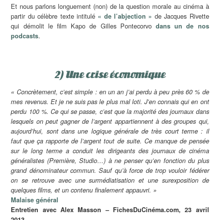
Et nous parlons longuement (non) de la question morale au cinéma à
partir du célèbre texte intitulé
de Jacques Rivette
« de l’abjection »
qui démolit le film Kapo de Gilles Pontecorvo
dans un de nos
.
podcasts
2) Une crise économique
« Concrètement, c’est simple : en un an j’ai perdu à peu près 60 % de
mes revenus. Et je ne suis pas le plus mal loti. J’en connais qui en ont
perdu 100 %. Ce qui se passe, c’est que la majorité des journaux dans
lesquels on peut gagner de l’argent appartiennent à des groupes qui,
aujourd’hui, sont dans une logique générale de très court terme : il
faut que ça rapporte de l’argent tout de suite. Ce manque de pensée
sur le long terme a conduit les dirigeants des journaux de cinéma
généralistes (Première, Studio…) à ne penser qu’en fonction du plus
grand dénominateur commun. Sauf qu’à force de trop vouloir fédérer
on se retrouve avec une surmédiatisation et une surexposition de
quelques films, et un contenu finalement appauvri. »
Malaise général
Entretien avec Alex Masson – FichesDuCinéma.com, 23 avril
2013