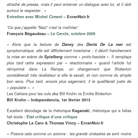
attaché de presse, mais il peut entamer un dialogue avec lui, et il doit
surtout le respecter . »
Entretien avec Michel Ciment
– EcranNoir.fr
“Ce que j’appelle “Nazi” c’est la maîtrise”.
François Bégaudeau –
Le Cercle, octobre 2009
« Alors que la lecture de
Daney
des
Dents De La mer
est
symptomatique, elle est difficilement incertaine : il décrit franchement
la mise en scène de
Spielberg
comme « proto-fasciste ». Il remplaça
plus tard cette expression par « réactionnaire » quand l’article fut
réimprimé dans La Rampe, un changement que Bickerton
considérerait très révélateur si elle le savait, et non comme du simple
bon sens. Plus tard, encore plus sagement, il le qualifierait juste de
« populaire ». »
Les Cahiers pour les nuls aka Bill Krohn vs Emilie Bickerton
Bill Krohn – Independencia, 1er février 2013
Excellent décodage de la rhétorique
, rhétorique qui a hélas
Kaganski
fait école :
Etat critique d’une critique
Christophe Le Caro & Thomas Vincy – EcranNoir.fr
« Posons cela comme un axiome : les grands cinéastes se sont moins