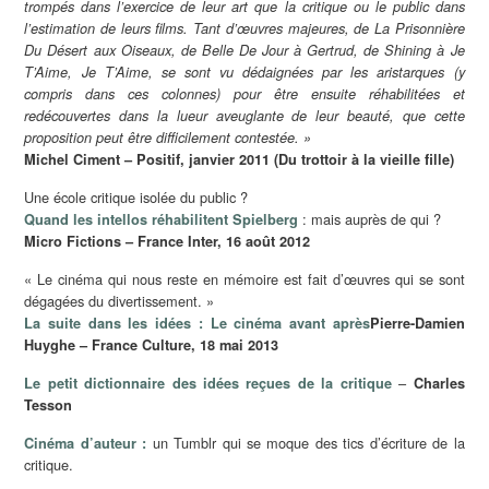
trompés dans l’exercice de leur art que la critique ou le public dans
l’estimation de leurs films. Tant d’œuvres majeures, de La Prisonnière
Du Désert aux Oiseaux, de Belle De Jour à Gertrud, de Shining à Je
T’Aime, Je T’Aime, se sont vu dédaignées par les aristarques (y
compris dans ces colonnes) pour être ensuite réhabilitées et
redécouvertes dans la lueur aveuglante de leur beauté, que cette
proposition peut être difficilement contestée. »
Michel Ciment – Positif, janvier 2011 (Du trottoir à la vieille fille)
Une école critique isolée du public ?
: mais auprès de qui ?
Quand les intellos réhabilitent Spielberg
Micro Fictions – France Inter, 16 août 2012
« Le cinéma qui nous reste en mémoire est fait d’œuvres qui se sont
dégagées du divertissement. »
La suite dans les idées : Le cinéma avant après
Pierre-Damien
Huyghe – France Culture, 18 mai 2013
–
Le petit dictionnaire des idées reçues de la critique
Charles
Tesson
un Tumblr qui se moque des tics d’écriture de la
Cinéma d’auteur :
critique.