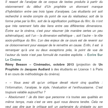
Il ressort de l’analyse de ce corpus de textes produits à partir du
visionnement du début d’Un prophète un étonnant manque
d’hybridation entre ces trois types d’analyses. Les étudiants ont soit
recherché à rendre compte du point de vue du réalisateur, soit de la
forme prise par la film, soit de la signification politique du film; ils n’ont
que très rarement faits des liens entre ces différentes dimensions.
Écrire sur le cinéma, c’est pour résumer (de manière certes un peu
schématique), soit l’un – la dimension esthétique -, soit l’autre – le rôle
socio-politique du film. L’un des enjeux de ce cours est de revenir sur
ce cloisonnement pour essayer de le remettre en cause. Enfin, il est à
remarquer qu’à une ou deux exceptions près, le point de vue de
l’auteur du texte n’est pas formulé de manière explicite. »
Ecrire Sur
Le Cinéma
(projection de
Rémy Besson – Cinémadoc, octobre 2013
Un
de
à des étudiants en Licence 1 à Paris
Prophète
Jacques Audiard
8 en cours de méthodologie du cinéma)
« – Vous avez dit qu’un critique devait réunir cinq qualités :
l’information, l’analyse, le style, l’évaluation et l’enthousiasme. C’est
toujours valable aujourd’hui ?
– Absolument ! Je dis bien que personne n’a toutes ses qualités en
même temps, mais c’est ce vers quoi nous devons tendre. Cela ne
veut pas dire que le critique soit un partenaire du cinéaste ou son