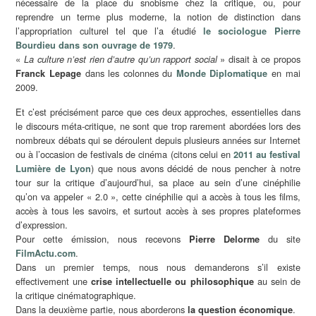
nécessaire de la place du snobisme chez la critique, ou, pour
reprendre un terme plus moderne, la notion de distinction dans
l’appropriation culturel tel que l’a étudié
le sociologue Pierre
.
Bourdieu dans son ouvrage de 1979
«
» disait à ce propos
La culture n’est rien d’autre qu’un rapport social
dans les colonnes du
en mai
Franck Lepage
Monde Diplomatique
2009.
Et c’est précisément parce que ces deux approches, essentielles dans
le discours méta-critique, ne sont que trop rarement abordées lors des
nombreux débats qui se déroulent depuis plusieurs années sur Internet
ou à l’occasion de festivals de cinéma (citons celui en
2011 au festival
) que nous avons décidé de nous pencher à notre
Lumière de Lyon
tour sur la critique d’aujourd’hui, sa place au sein d’une cinéphilie
qu’on va appeler « 2.0 », cette cinéphilie qui a accès à tous les films,
accès à tous les savoirs, et surtout accès à ses propres plateformes
d’expression.
Pour cette émission, nous recevons
du site
Pierre Delorme
.
FilmActu.com
Dans un premier temps, nous nous demanderons s’il existe
effectivement une
au sein de
crise intellectuelle ou philosophique
la critique cinématographique.
Dans la deuxième partie, nous aborderons
.
la question économique