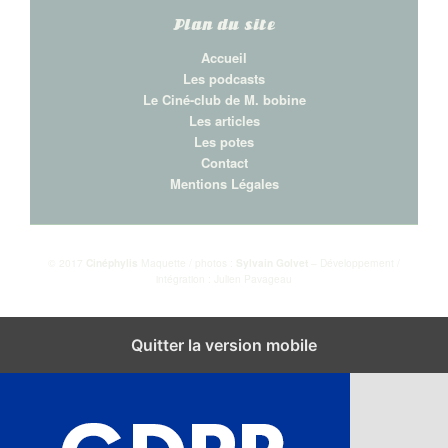
Plan du site
Accueil
Les podcasts
Le Ciné-club de M. bobine
Les articles
Les potes
Contact
Mentions Légales
© 2017
Cinéphylis
Maquette / photos :
Sylvain Golvet
– Développement /
intégration : Julien Pavageau
Fermer les réglages des cookies GDPR
Quitter la version mobile