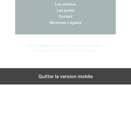
Les articles
Les potes
Contact
Mentions Légales
© 2017
Cinéphylis
Maquette / photos :
Sylvain Golvet
–
Développement / intégration : Julien Pavageau
Fermer les réglages des cookies GDPR
Quitter la version mobile