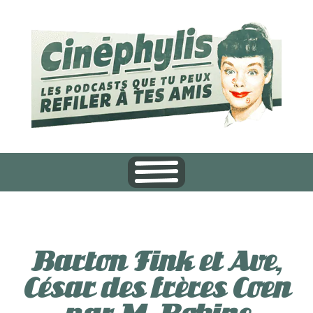
Barton Fink et Ave,
César des frères Coen