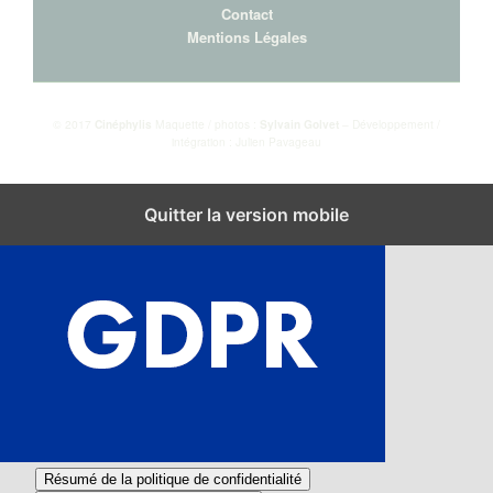
Contact
Mentions Légales
© 2017
Cinéphylis
Maquette / photos :
Sylvain Golvet
– Développement /
intégration : Julien Pavageau
Fermer les réglages des cookies GDPR
Quitter la version mobile
Résumé de la politique de confidentialité