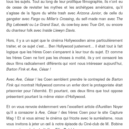
tous les sujets. Tout au long de leur prolifique filmographie, ils n’ont eu
de cesse de revisiter les mythes et les archétypes américains, qu’il
s’agisse de la figure du white trash avec
, de celle du
Arizona Junior
gangster avec
ou
, du self-made man avec
Fargo
Miller’s Crossing
The
ou
, du cow-boy avec
, ou encore
Big Lebowski
Le Grand Saut
True Grit
du chanteur folk avec
.
Inside Llewyn Davis
Hors, il y a un sujet que le cinéma Hollywoodien aime particulièrement
traiter, et ce sujet c’est… Ben Hollywood justement… il était tout à fait
logique que les frères Coen s’emparent à leur tour du sujet. Et comme
les frères Coen ne font pas les choses à moitié, ils y ont consacré les
deux films radicalement différents qui vont nous intéresser aujourd’hui,
et
Barton Fink
Ave, César !
Avec
les Coen semblent prendre le contrepied de
Ave, César !
Barton
qui montrait Hollywood comme un enfer dont le protagoniste était
Fink
prisonnier pour l’éternité. Et pourtant, ces deux films que tout oppose
présentent pourtant la même vision d’Hollywood.
Et on vous renvoie évidemment vers l’excellent article d’Aurélien Noyer
qu’il a consacrer à
des frères Coen pour le site Capture
Ave, César !
Mag ! Et si vous aimez le cinéma qui fricote avec le surréalisme, nous
vous invitons à jeter un œil à notre épisode du Ciné-club de M. Bobine