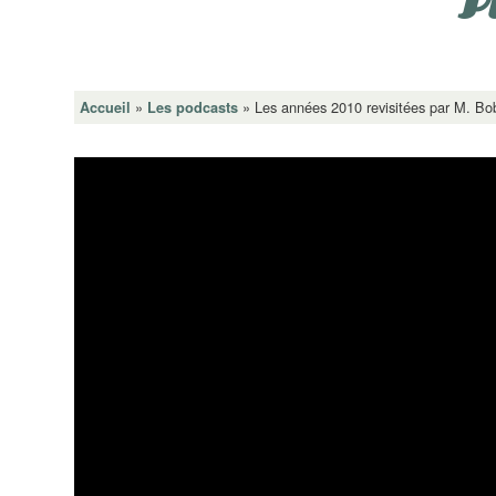
P
»
»
Les années 2010 revisitées par M. Bob
Accueil
Les podcasts