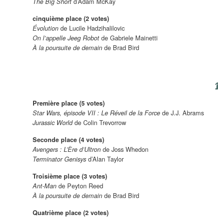
d’Adam McKay
The Big Short
cinquième place (2 votes)
de
Lucile Hadzihalilovic
Évolution
de Gabriele Mainetti
On l’appelle Jeeg Robot
de Brad Bird
À la poursuite de demain
Première place (5 votes)
de J.J. Abrams
Star Wars, épisode VII : Le Réveil de la Force
de Colin Trevorrow
Jurassic World
Seconde place (4 votes)
de Joss Whedon
Avengers : L’Ère d’Ultron
d’Alan Taylor
Terminator Genisys
Troisième place (3 votes)
de Peyton Reed
Ant-Man
de Brad Bird
À la poursuite de demain
Quatrième place (2 votes)