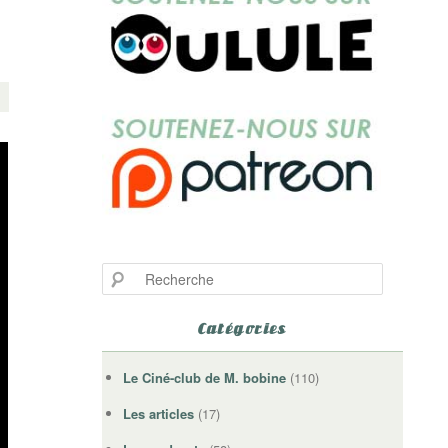
Recherche
Catégories
Le Ciné-club de M. bobine
(110)
Les articles
(17)