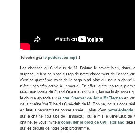
Téléchargez
le podcast en mp3
!
Les abonnés du Ciné-club de M. Bobine le savent bien, dans l
surprise, le film se hisse au top de notre classement de l’année 
c’est ce quatrième volet de la saga Mad Max qui nous a donné la
n’était pas très active à l’époque. En effet, outre les tous prem
télévision locale du Grand Ouest avant 2010, les seuls épisodes qu
le double épisode sur
en 201
le 13e Guerrier
de John McTiernan
de la chaîne YouTube du Ciné-club de M. Bobine, nous avions réal
en hiatus pendant une bonne année… Mais c’est
notre épisode
sur la chaîne YouTube de Filmsactu), qui a mis le Ciné-Club de M.
chaîne, je vous invite
(aka l
à consulter le blog de
Cyril Rolland
sur les débuts de notre petit programme.