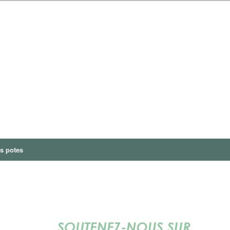
s potes