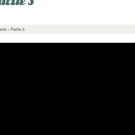
artie 3
ine – Partie 3