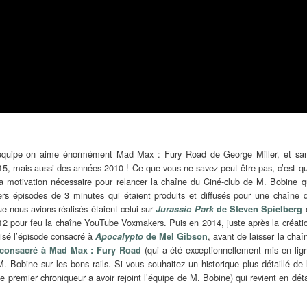
’équipe on aime énormément Mad Max : Fury Road de George Miller, et sa
2015, mais aussi des années 2010 ! Ce que vous ne savez peut-être pas, c’est q
 motivation nécessaire pour relancer la chaîne du Ciné-club de M. Bobine q
iers épisodes de 3 minutes qui étaient produits et diffusés pour une chaîne 
e nous avions réalisés étaient celui sur
Jurassic Park
de Steven Spielberg
2 pour feu la chaîne YouTube Voxmakers. Puis en 2014, juste après la créati
isé l’épisode consacré à
, avant de laisser la chaî
Apocalypto
de Mel Gibson
(qui a été exceptionnellement mis en lig
 consacré à Mad Max : Fury Road
 Bobine sur les bons rails. Si vous souhaitez un historique plus détaillé de 
e premier chroniqueur a avoir rejoint l’équipe de M. Bobine) qui revient en déta