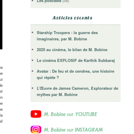
Les podcasts
(58)
Articles récents
Starship Troopers : la guerre des
imaginaires, par M. Bobine
2025 au cinéma, le bilan de M. Bobine
Le cinéma EXPLOSIF de Karthik Subbaraj
ns
Avatar : De feu et de cendres, une histoire
ue
qui répète ?
ui
de
L’Œuvre de James Cameron, Explorateur de
et
mythes par M. Bobine
on
ne
ne
la
il