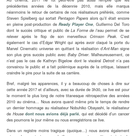
précédentes années de la décennie 2010, mais elle marqua
néanmoins le retour de certains de nos réalisateurs préférés, comme
Steven Spielberg qui sortait
alors qu’il était encore
Pentagon Papers
en pleine post-production de
, Guillermo Del Toro
Ready Player One
dont le succès critique et public de
permet de se
La Forme de l’eau
relever après le flop de son merveilleux
. C’est
Crimson Peak
également le cas d’Edgar Wright qui après avoir claqué la porte du
Marvel Cinematic universe en quittant la réalisation d’
signe
Ant-Man
son plus gros succès public avec
. Malheureusement, ce
Baby Driver
n’est pas le cas de Kathryn Bigelow dont le viscéral
n’a pas
Detroit
convaincu le public et a fait polémique auprès de la critique, laissant
craindre le pire pour la suite de sa carrière.
Bref, malgré les apparences, il y a beaucoup de choses à dire sur
cette année 2017 et d’ailleurs, avec sa durée de 3h30, ce live est pour
le moment le plus long de notre titanesque rétrospective des années
2010 au cinéma… Nous avons quand même pris le temps de rendre
un dernier hommage au réalisateur Nobuhiko Obayashi, le réalisateur
de
, qui est décédé d’un cancer
House
dont nous avions déjà parlé
des poumons le jour même ou nous enregistrions ce live.
Dans un registre moins tragique (quoique…) nous avons également