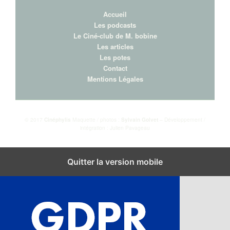
Accueil
Les podcasts
Le Ciné-club de M. bobine
Les articles
Les potes
Contact
Mentions Légales
© 2017
Cinéphylis
Maquette / photos :
Sylvain Golvet
– Développement /
intégration : Julien Pavageau
Fermer les réglages des cookies GDPR
Quitter la version mobile