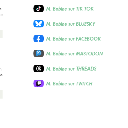
e,
me
n.
se