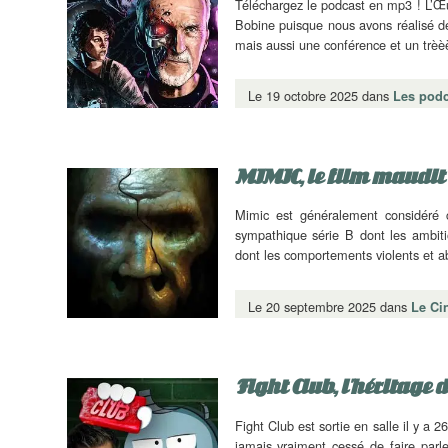
Téléchargez le podcast en mp3 ! L’Œ
Bobine puisque nous avons réalisé de
mais aussi une conférence et un trè
Le 19 octobre 2025 dans
Les podc
MIMIC, le film maudit 
Mimic est généralement considéré c
sympathique série B dont les ambitio
dont les comportements violents et ab
Le 20 septembre 2025 dans
Le Ci
Fight Club, l’héritage 
Fight Club est sortie en salle il y a 
jamais vraiment cessé de faire parl