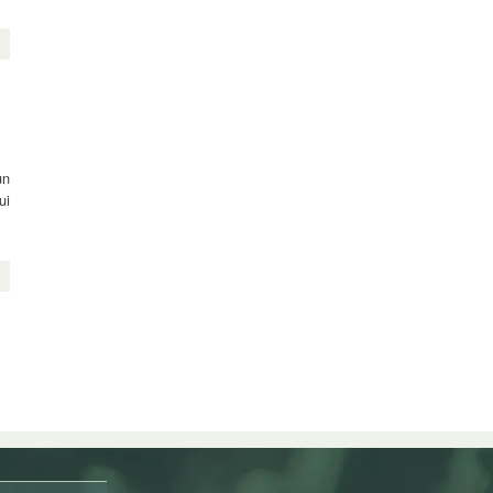
un
ui