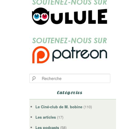
R
e
c
Catégories
h
e
r
Le Ciné-club de M. bobine
(110)
c
h
Les articles
(17)
e
Les podcasts
(58)