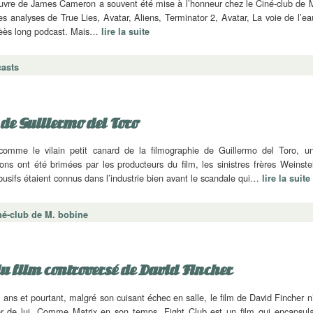
uvre de James Cameron a souvent été mise à l’honneur chez le Ciné-club de 
s analyses de True Lies, Avatar, Aliens, Terminator 2, Avatar, La voie de l’ea
èèès long podcast. Mais…
lire la suite
asts
de Guillermo del Toro
omme le vilain petit canard de la filmographie de Guillermo del Toro, u
ns ont été brimées par les producteurs du film, les sinistres frères Weinste
usifs étaient connus dans l’industrie bien avant le scandale qui…
lire la suite
né-club de M. bobine
du film controversé de David Fincher
26 ans et pourtant, malgré son cuisant échec en salle, le film de David Fincher n
er de lui. Comme Matrix en son temps, Fight Club est un film qui encapsula