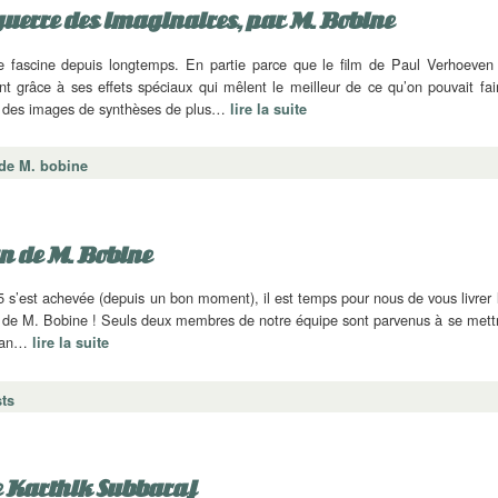
 guerre des imaginaires, par M. Bobine
e fascine depuis longtemps. En partie parce que le film de Paul Verhoeven
nt grâce à ses effets spéciaux qui mêlent le meilleur de ce qu’on pouvait fai
c des images de synthèses de plus…
lire la suite
 de M. bobine
an de M. Bobine
 s’est achevée (depuis un bon moment), il est temps pour nous de vous livrer 
ub de M. Bobine ! Seuls deux membres de notre équipe sont parvenus à se mett
ilan…
lire la suite
ts
e Karthik Subbaraj