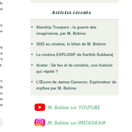
du
es
Articles récents
nc
Starship Troopers : la guerre des
me
imaginaires, par M. Bobine
2025 au cinéma, le bilan de M. Bobine
ès
ma
Le cinéma EXPLOSIF de Karthik Subbaraj
nt
,
a
Avatar : De feu et de cendres, une histoire
qui répète ?
lm
L’Œuvre de James Cameron, Explorateur de
da
mythes par M. Bobine
au
ne
us