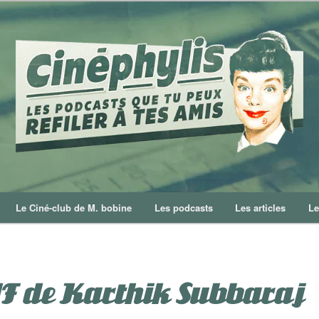
Le Ciné-club de M. bobine
Les podcasts
Les articles
Le
F de Karthik Subbaraj