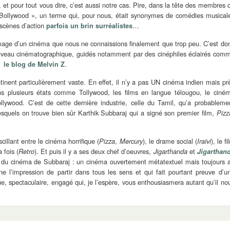
et pour tout vous dire, c’est aussi notre cas. Pire, dans la tête des membres 
Bollywood », un terme qui, pour nous, était synonymes de comédies musical
 scènes d’action
…
parfois un brin surréalistes
’image d’un cinéma que nous ne connaissions finalement que trop peu. C’est do
uveau cinématographique, guidés notamment par des cinéphiles éclairés com
e
.
le blog de Melvin Z
inent particulièrement vaste. En effet, il n’y a pas UN cinéma indien mais pr
ns plusieurs états comme Tollywood, les films en langue télougou, le ciné
ywood. C’est de cette dernière industrie, celle du Tamil, qu’a probableme
quels on trouve bien sûr Karthik Subbaraj qui a signé son premier film,
Pizz
illant entre le cinéma horrifique (
,
), le drame social (
), le fi
Pizza
Mercury
Iraivi
a fois (
). Et puis il y a ses deux chef d’oeuvres,
et
Retro
Jigarthanda
Jigarthan
fs du cinéma de Subbaraj : un cinéma ouvertement métatextuel mais toujours 
 l’impression de partir dans tous les sens et qui fait pourtant preuve d’u
ue, spectaculaire, engagé qui, je l’espère, vous enthousiasmera autant qu’il no