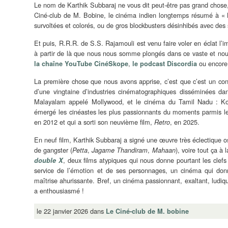
Le nom de Karthik Subbaraj ne vous dit peut-être pas grand chose, 
Ciné-club de M. Bobine, le cinéma indien longtemps résumé à « 
survoltées et colorés, ou de gros blockbusters désinhibés avec des
Et puis, R.R.R. de S.S. Rajamouli est venu faire voler en éclat l
à partir de là que nous nous somme plongés dans ce vaste et no
,
ou encor
la chaîne YouTube CinéSkope
le podcast Discordia
La première chose que nous avons apprise, c’est que c’est un cont
d’une vingtaine d’industries cinématographiques disséminées da
Malayalam appelé Mollywood, et le cinéma du Tamil Nadu : Koll
émergé les cinéastes les plus passionnants du moments parmis les
en 2012 et qui a sorti son neuvième film,
, en 2025.
Retro
En neuf film, Karthik Subbaraj a signé une œuvre très éclectique osc
de gangster (
,
,
), voire tout ça à l
Petta
Jagame Thandiram
Mahaan
, deux films atypiques qui nous donne pourtant les cle
double X
service de l’émotion et de ses personnages, un cinéma qui donne
maîtrise ahurissante. Bref, un cinéma passionnant, exaltant, ludiq
a enthousiasmé !
le 22 janvier 2026 dans
Le Ciné-club de M. bobine