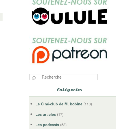
R
e
c
Catégories
h
e
Le Ciné-club de M. bobine
(110)
r
c
Les articles
(17)
h
e
Les podcasts
(58)