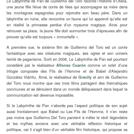
Le Labyrinthe de Pan de Guillermo del Toro raconte l’histoire d’Ofelia,
une jeune fille férue de conte de fées qui accompagne sa mère dans
les montagnes espagnoles pour rejoindre son beau père. Dans un
labyrinthe en ruine, elle rencontre un faune qui lui apprend qu’elle est
en réalité la princesse perdue d’un royaume magique. Ainsi pour
retrouver sa place, la jeune fille doit surmonter trois d’épreuves afin de
prouver qu’elle est toujours «
».
immortelle
A première vue, le sixième film de Guillermo del Toro est un conte
fantastique avec ses créatures magiques, ses ogres et son univers
teinté de paganisme. Sorti en 2006, Le Labyrinthe de Pan est pourtant
considéré par le réalisateur
comme un volet d’une
Alfonso Cuarón
trilogie composée des Fils de l’Homme et de Babel d’Alejandro
González Iñárritu. Ainsi, le réalisateur de
et ami de Guillermo
Gravity
del Toro nous montre que ces trois films partagent des thématiques
communes et se déroulent dans un monde déliquescent dans lequel la
communication est devenue impossible.
Si le Labyrinthe de Pan n’aborde pas l’aspect politique de son sujet
aussi frontalement que Babel ou Les Fils de l’Homme, il n’en reste
pas moins que Guillermo Del Toro parvient à mêler le récit légendaire
et les mythes anciens avec une véritable réflexion historique et
politique, car il s’agit bien d’un véritable film historique, qui propose sa