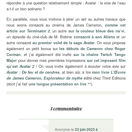
répondre à une question relativement simple : Avatar : la voie de l’eau
a-t-il un bon scénario ?
En parallèle, nous vous invitons à jeter un œil au autres travaux que
nous avons consacré au cinéma de James Cameron,
comme cet
, un autre
,
article sur
Terminator 2
sur la couleur bleue des na’vi
un épisode du ciné-club de M. Bobine
et un
consacré à son Aliens
autre consacré
. On vous propose
au premier volet de la saga
Avatar
également un petit bonus sur
les débuts de Cameron chez Roger
, et j’ai également été invité
Corman
sur la chaîne Twitch Tango
pour donner mes premières impressions
Major
sur cet imposant film
! On vous invite également à écouter notre avis sur
qu’est
Avatar 2
, at bien sûr, à lire
Avatar : De feu et de cendres
mon livre
L’Œuvre
édité chez Third Editions
de James Cameron, Explorateur de mythe
(dont j’ai fait
^^).
une longue présentation en live
1 commentaire
Anonyme
le
23 juin 2023 à