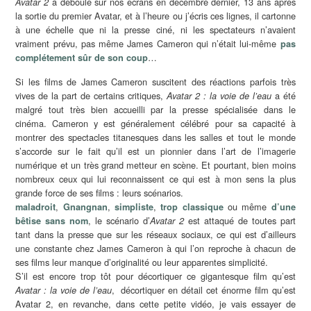
a déboulé sur nos écrans en décembre dernier, 13 ans après
Avatar 2
la sortie du premier Avatar, et à l’heure ou j’écris ces lignes, il cartonne
à une échelle que ni la presse ciné, ni les spectateurs n’avaient
vraiment prévu, pas même James Cameron qui n’était lui-même
pas
…
complétement sûr de son coup
Si les films de James Cameron suscitent des réactions parfois très
vives de la part de certains critiques,
a été
Avatar 2 : la voie de l’eau
malgré tout très bien accueilli par la presse spécialisée dans le
cinéma. Cameron y est généralement célébré pour sa capacité à
montrer des spectacles titanesques dans les salles et tout le monde
s’accorde sur le fait qu’il est un pionnier dans l’art de l’imagerie
numérique et un très grand metteur en scène. Et pourtant, bien moins
nombreux ceux qui lui reconnaissent ce qui est à mon sens la plus
grande force de ses films : leurs scénarios.
,
,
,
ou même
maladroit
Gnangnan
simpliste
trop classique
d’une
, le scénario d’
est attaqué de toutes part
bêtise sans nom
Avatar 2
tant dans la presse que sur les réseaux sociaux, ce qui est d’ailleurs
une constante chez James Cameron à qui l’on reproche à chacun de
ses films leur manque d’originalité ou leur apparentes simplicité.
S’il est encore trop tôt pour décortiquer ce gigantesque film qu’est
, décortiquer en détail cet énorme film qu’est
Avatar : la voie de l’eau
Avatar 2, en revanche, dans cette petite vidéo, je vais essayer de