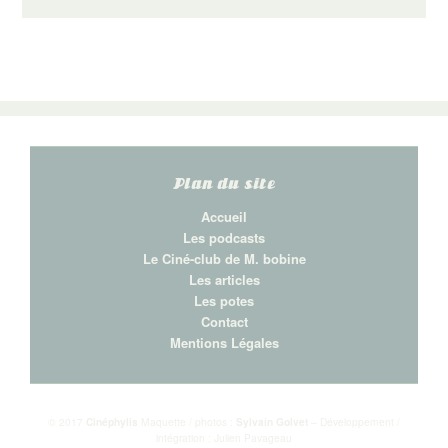
Plan du site
Accueil
Les podcasts
Le Ciné-club de M. bobine
Les articles
Les potes
Contact
Mentions Légales
© 2017
Cinéphylis
Maquette / photos :
Sylvain Golvet
– Développement /
intégration : Julien Pavageau