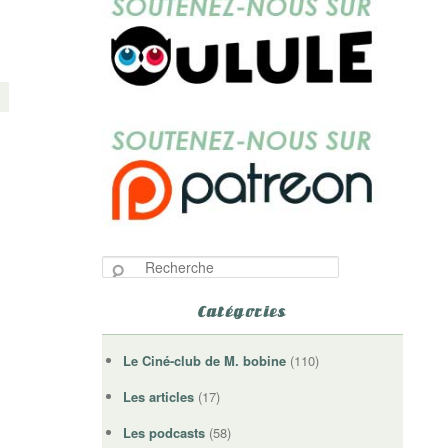
R
e
c
Catégories
h
e
Le Ciné-club de M. bobine
(110)
r
c
Les articles
(17)
h
e
Les podcasts
(58)