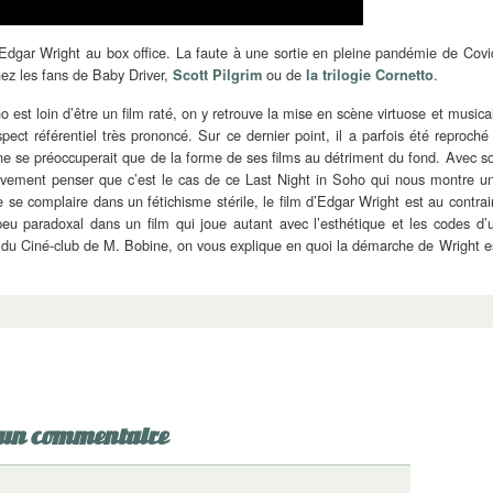
e Edgar Wright au box office. La faute à une sortie en pleine pandémie de Covi
ez les fans de Baby Driver,
ou de
.
Scott Pilgrim
la trilogie Cornetto
 est loin d’être un film raté, on y retrouve la mise en scène virtuose et musica
t référentiel très prononcé. Sur ce dernier point, il a parfois été reproché
l ne se préoccuperait que de la forme de ses films au détriment du fond. Avec s
ectivement penser que c’est le cas de ce Last Night in Soho qui nous montre u
 se complaire dans un fétichisme stérile, le film d’Edgar Wright est au contrai
eu paradoxal dans un film qui joue autant avec l’esthétique et les codes d’
 du Ciné-club de M. Bobine, on vous explique en quoi la démarche de Wright e
 un commentaire