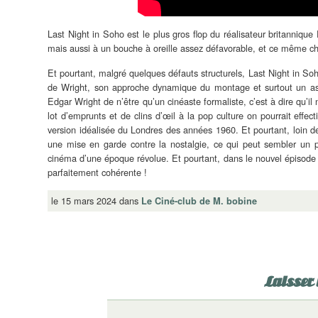
Last Night in Soho
est le plus gros flop du réalisateur britanniqu
mais aussi à un bouche à oreille assez défavorable, et ce même ch
Et pourtant, malgré quelques défauts structurels, Last Night in Soho
de Wright, son approche dynamique du montage et surtout un aspec
Edgar Wright de n’être qu’un cinéaste formaliste, c’est à dire qu’i
lot d’emprunts et de clins d’œil à la pop culture on pourrait eff
version idéalisée du Londres des années 1960. Et pourtant, loin de
une mise en garde contre la nostalgie, ce qui peut sembler un p
cinéma d’une époque révolue. Et pourtant, dans le nouvel épisode
parfaitement cohérente !
le 15 mars 2024 dans
Le Ciné-club de M. bobine
Laisser