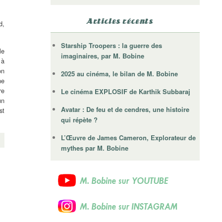
Articles récents
d,
Starship Troopers : la guerre des
le
imaginaires, par M. Bobine
 à
on
2025 au cinéma, le bilan de M. Bobine
ne
re
Le cinéma EXPLOSIF de Karthik Subbaraj
un
Avatar : De feu et de cendres, une histoire
st
qui répète ?
L’Œuvre de James Cameron, Explorateur de
mythes par M. Bobine