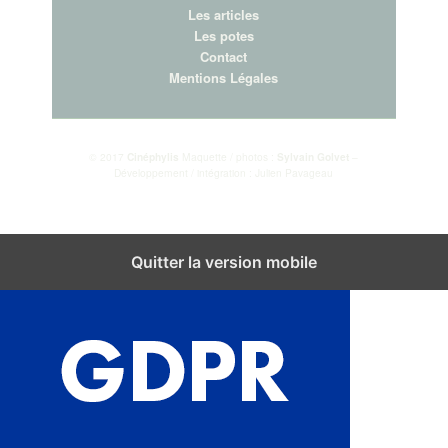
Les articles
Les potes
Contact
Mentions Légales
© 2017
Cinéphylis
Maquette / photos :
Sylvain Golvet
–
Développement / intégration : Julien Pavageau
Fermer les réglages des cookies GDPR
Quitter la version mobile