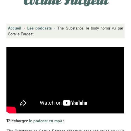
Coralie Fargeat
»
»
The Substance, le body horror vu par
Accueil
Les podcasts
Coralie Fargeat
Téléchargez
le podcast en mp3
!
de Coralie Fargeat débarque dans nos salles en 2024
The Substance