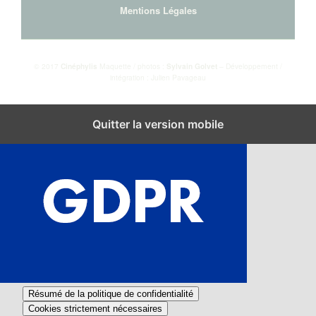
Mentions Légales
© 2017
Cinéphylis
Maquette / photos :
Sylvain Golvet
– Développement /
intégration : Julien Pavageau
Fermer les réglages des cookies GDPR
Quitter la version mobile
Résumé de la politique de confidentialité
Cookies strictement nécessaires