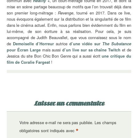
commun avec
, un court-métrage tourné en 2017, et dont la
Reality +
mise en scène partage beaucoup de motifs que l’on trouvait déjà dans
son premier long-métrage :
, tourné en 2017. Dans ce live,
Revenge
nous évoquons également sur la distribution et la singularité de ce film
dans le cinéma actuel. Enfin, nous parlons bien évidemment du film en
lui-même, de son écriture à sa réalisation. Pour cela, je suis
accompagné de Judith Beauvallet, que vous connaissez sous le nom
de
autrice
Demoiselle d’Horreur
d’une vidéo sur
The Substance
mais aussi
et de
pour Écran Large
d’un live sur sa chaîne Twitch
Jessica du site Bon Chic Bon Genre qui a aussi écrit
une critique du
!
film de Coralie Fargeat
Laisser un commentaire
Votre adresse e-mail ne sera pas publiée.
Les champs
*
obligatoires sont indiqués avec