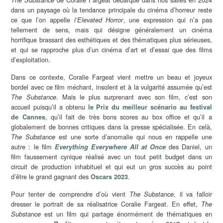
dans un paysage où la tendance principale du cinéma d’horreur reste
ce que l’on appelle
, une expression qui n’a pas
l’Elevated Horror
tellement de sens, mais qui désigne généralement un cinéma
horrifique brassant des esthétiques et des thématiques plus sérieuses,
et qui se rapproche plus d’un cinéma d’art et d’essai que des films
d’exploitation.
Dans ce contexte, Coralie Fargeat vient mettre un beau et joyeux
bordel avec ce film méchant, insolent et à la vulgarité assumée qu’est
. Mais le plus surprenant avec son film, c’est son
The Substance
accueil puisqu’il a obtenu
le Prix du meilleur scénario au festival
, qu’il fait de très bons scores au box office et qu’il a
de Cannes
globalement de bonnes critiques dans la presse spécialisée. En celà,
est une sorte d’anomalie qui nous en rappelle une
The Substance
autre : le film
des Daniel, un
Everything Everywhere All at Once
film faussement cynique réalisé avec un tout petit budget dans un
circuit de production inhabituel et qui eut un gros succès au point
d’être le grand gagnant des
.
Oscars 2023
Pour tenter de comprendre d’où vient
, il va falloir
The Substance
dresser le portrait de sa réalisatrice Coralie Fargeat. En effet,
The
est un film qui partage énormément de thématiques en
Substance