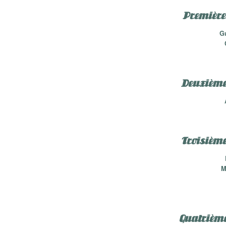
Première 
Gu
Deuxième 
Troisième 
M
Quatrième 