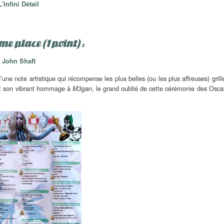
L’Infini Détail
e place (1 point) :
John Shaft
note artistique qui récompense les plus belles (ou les plus affreuses) grill
t son vibrant hommage à
, le grand oublié de cette cérémonie des Osca
M3gan