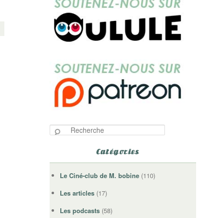
R
e
c
Catégories
h
e
Le Ciné-club de M. bobine
(110)
r
c
Les articles
(17)
h
e
Les podcasts
(58)