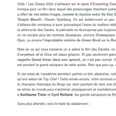
Voilà ! Les Oscars 2023 s’achèvent sur le sacre d’
Everything Eve
ironique pour un film dans lequel des personnages cherchent justem
a offert de très belles images,
comme la réunion entre
Ke Huy 
Steven Spielberg. On est évidemment un peu dé
Temple Maudit :
d’ailleurs été nombreux à avoir pronostiqué l’oscar du meilleur réal
la cérémonie des Oscars, le palmarès ne récompense pas toujours le
on ne compte plus les victoires ubuesques, comme
Shakespeare 
, ou encore
sur le
Ryan
l’improbable victoire de
Green Book
Ro
Mais en ce qui nous concerne on a adoré le film des Daniels, on n
est assez grisante. Et pas seulement
Everywhere all at Once
parc
, ce n’est pas normal. I
rappelle Daniel Kwan dans son speech
est pourtant le grand vainqueur de cette soirée. Rien que pour ça, 
Si les votes de l’académie semblent parfois un brin aléatoires, not
qu’une saison de Top Chef ! Cette année encore, notre concours a f
le champion historique du Bingo qui vient pourtant de faire une ch
se retirer du monde pour s’entraîner physiquement et mentalement 
à
et
, les grands vainqueurs du B
Guillaume Tixier
Cyril Rolland
Sans plus attendre, voici le reste du classement :