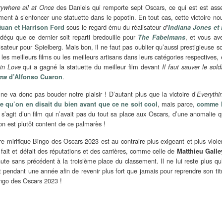
des Daniels qui remporte sept Oscars, ce qui est est ass
rywhere all at Once
ent à s’enfoncer une statuette dans le popotin. En tout cas, cette victoire no
sous le regard ému du réalisateur
Quan
et Harrison Ford
d’
Indiana Jones et 
çu que ce dernier soit reparti bredouille pour
, et vous av
The Fabelmans
isateur pour Spielberg. Mais bon, il ne faut pas oublier qu’aussi prestigieuse so
s meilleurs films ou les meilleurs artisans dans leurs catégories respectives, 
qui a gagné la statuette du meilleur film devant
in Love
Il faut sauver le sold
.
ma
d’Alfonso Cuaron
e va donc pas bouder notre plaisir ! D’autant plus que la victoire d’
Everythi
, mais parce,
e qu’on en disait du bien avant que ce ne soit cool
comme 
l s’agit d’un film qui n’avait pas du tout sa place aux Oscars, d’une anomalie q
on est plutôt content de ce palmarès !
re mirifique Bingo des Oscars 2023 est au contraire plus exigeant et plus viole
ait et défait des réputations et des carrières, comme celle de
Matthieu Galle
ute sans précédent à la troisième place du classement. Il ne lui reste plus qu
pendant une année afin de revenir plus fort que jamais pour reprendre son tit
ingo des Oscars 2023 !