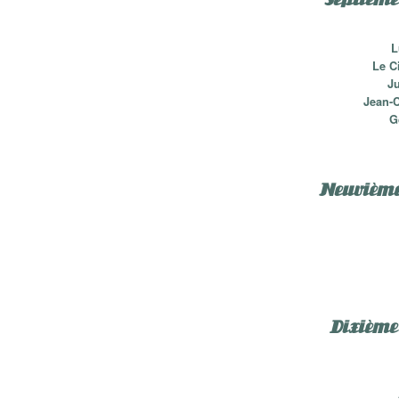
L
Le C
J
Jean-
G
Neuvième 
Dixième 