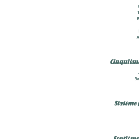
A
Cinquième 
Ba
Sixième p
Septième 