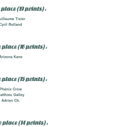
place (19 points) :
illaume Tixier
Cyril Rolland
place (16 points) :
Arizona Kane
place (15 points) :
Phénix Crow
atthieu Galley
Adrien Ch.
place (14 points) :