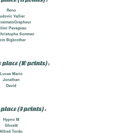
Reno
udovic Vallier
inématoGrapheur
ulien Pavageau
Christophe Sommer
cm Bigbrother
place (10 points) :
Lucas Mario
Jonathan
David
place (9 points) :
Hypno M
Ghost6
Alfred Tordu