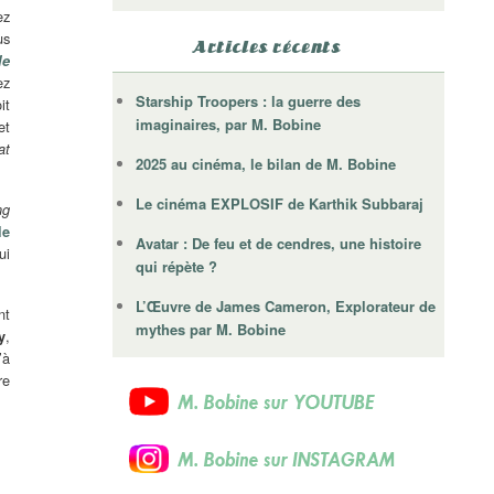
ez
us
Articles récents
le
ez
Starship Troopers : la guerre des
it
imaginaires, par M. Bobine
et
at
2025 au cinéma, le bilan de M. Bobine
Le cinéma EXPLOSIF de Karthik Subbaraj
ng
le
Avatar : De feu et de cendres, une histoire
ui
qui répète ?
L’Œuvre de James Cameron, Explorateur de
nt
mythes par M. Bobine
,
y
’à
re