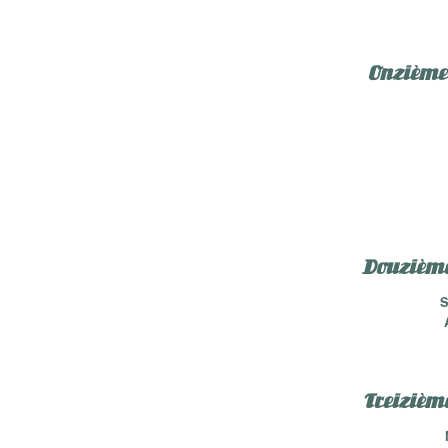
Onzième 
Douzième 
S
Treizième