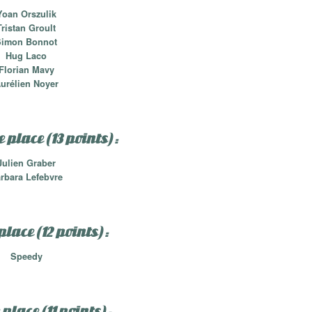
Yoan Orszulik
Tristan Groult
Simon Bonnot
Hug Laco
Florian Mavy
urélien Noyer
place (13 points) :
Julien Graber
rbara Lefebvre
lace (12 points) :
Speedy
place (11 points) :