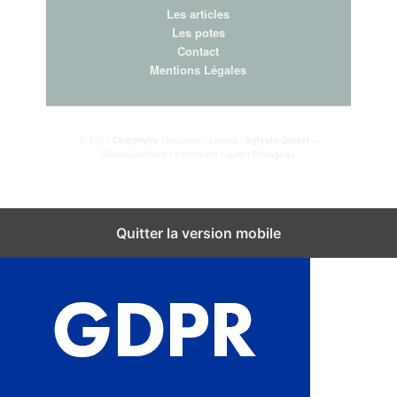
Les articles
Les potes
Contact
Mentions Légales
© 2017
Cinéphylis
Maquette / photos :
Sylvain Golvet
–
Développement / intégration : Julien Pavageau
Fermer les réglages des cookies GDPR
Quitter la version mobile