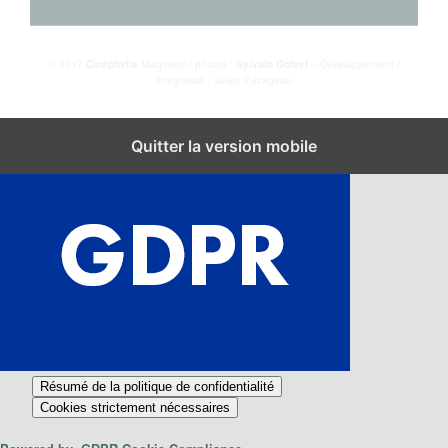
© 2017
Cinéphylis
Maquette / photos :
Sylvain Golvet
– Développement /
intégration : Julien Pavageau
Fermer les réglages des cookies GDPR
Quitter la version mobile
Résumé de la politique de confidentialité
Cookies strictement nécessaires