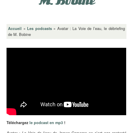
M. Bobine
»
»
Avatar : La Voie de l’eau, le débriefing
Accueil
Les podcasts
de M. Bobine
Téléchargez
le podcast en mp3
!
de James Cameron ne s’est pas contenté
Avatar : La Voie de l’eau