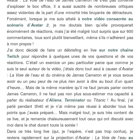
d’exploser le box office, il a aussi suscité de nombreuses critiques
assez violentes de la part d’une minorité très bruyante de détracteurs.
Forcément, lorsque je me suis attelé à
notre vidéo consacrée au
, je me doutais bien qu’elle provoquerait
scénario d’
Avatar 2
énormément de réactions, mais j’ai été malgré tout surpris que sur 600
commentaires, tous sont plutôt bienveillant, même s’ils n’adhèrent pas
à mon propos !
J’ai donc décidé de faire un débriefing en live
sur notre chaîne
pour répondre à quelques unes de vos questions et de vos
Twitch
réactions. C’était un exercice un peu particulier parce que comme je
suis le seul auteur de la vidéo, j’étais donc tout seul à causer d’
Avatar
et du cinéma de James Cameron et je vous avoue
: La Voie de l’eau
avoir eu un peu peur de ne plus rien avoir à dire au bout d’un quart
d’heure… Mais de la même manière qu’il ne faut jamais parier contre
James Cameron, il ne faut pas non plus sous-estimer ma capacité à
parler du réalisateur d’
,
ou
! Au final, j’ai
Aliens
Terminator
Titanic
parlé pendant 3h40 et je n’ai même pas réussi à aborder tous les
points que j’avais préparé… Mais malgré tout, je suis très content de
ce live, et je remercie chaleureusement tout ceux qui ont discuté avec
moi dans le chat durant toute la soirée !
Dans ce très long live (qui, je l’espère, n’est pas trop confus), je
reviens rapidement sur la projection d’
Avatar : La Voie de l’eau
au